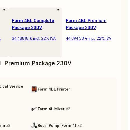
Form 4BL Complete
Form 4BL Premium
Package 230V
Package 230V
A
34.488,18 €
incl. 22% IVA
44.394,58 €
incl. 22% IVA
L Premium Package 230V
ical Service
Form 4BL Printer
Form 4L Mixer
x
2
orm
x
2
Resin Pump (Form 4)
x
2