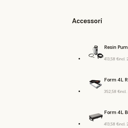
Accessori
Resin Pum
413,58 €
incl.
Form 4L R
352,58 €
incl
Form 4L B
413,58 €
incl.