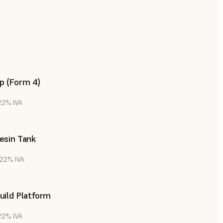
p (Form 4)
 22% IVA
esin Tank
. 22% IVA
uild Platform
 22% IVA