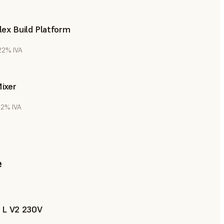
ex Build Platform
 22% IVA
ixer
 22% IVA
e
 L V2 230V