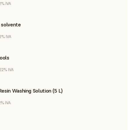
22% IVA
 solvente
22% IVA
Tools
 22% IVA
esin Washing Solution (5 L)
22% IVA