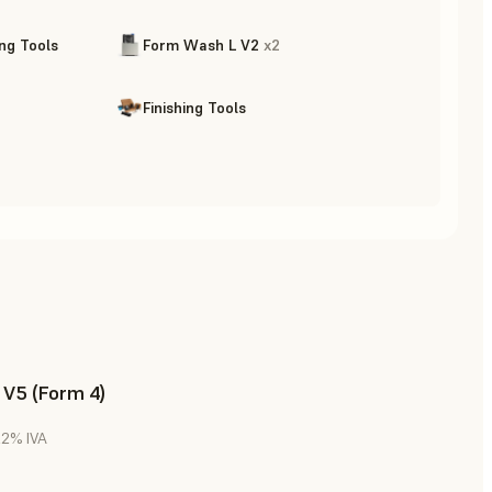
ing Tools
Form Wash L V2
x
2
Finishing Tools
 V5 (Form 4)
 22% IVA