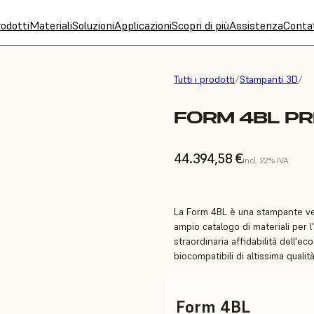
odotti
Materiali
Soluzioni
Applicazioni
Scopri di più
Assistenza
Conta
Tutti i prodotti
/
Stampanti 3D
/
FORM 4BL P
44.394,58 €
incl. 22% IVA
La Form 4BL è una stampante ve
ampio catalogo di materiali per l
straordinaria affidabilità dell'
biocompatibili di altissima qualità
Form 4BL