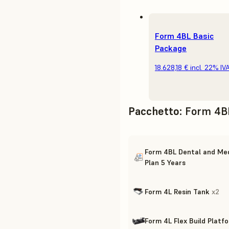
Form 4BL Basic
Package
18.628,18 €
incl. 22% IV
Pacchetto
:
Form 4B
Form 4BL Dental and Med
Plan 5 Years
Form 4L Resin Tank
x
2
Form 4L Flex Build Platf