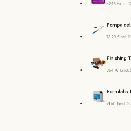
5246 €
incl. 
Pompa del
73,20 €
incl. 
Finishing 
364,78 €
incl.
Formlabs R
91,50 €
incl. 