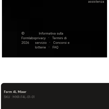
assistenza
©
Informativa sulla
Formlabs
privacy
·
Termini di
2026
servizio
·
Concorsi e
lotterie
·
FAQ
Form 4L Mixer
SKU : MXR-F4L-01-01