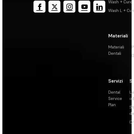
Wash + Cure
Wash L + Cur
Materiali
Materiali
P
Dentali
D
Servizi
So
Dental
La
Service
od
Plan
St
de
Or