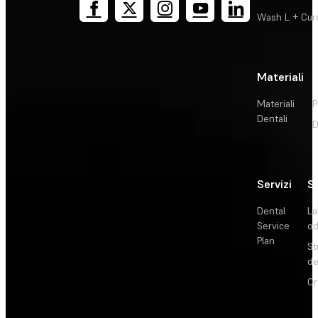
Wash L + Cur
Materiali
Materiali
P
Dentali
D
Servizi
So
Dental
La
Service
od
Plan
St
de
Or