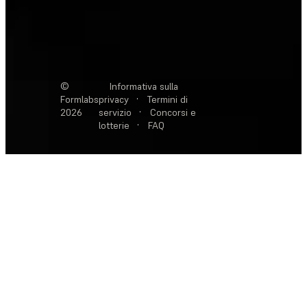
©
Informativa sulla
Formlabs
privacy
·
Termini di
2026
servizio
·
Concorsi e
lotterie
·
FAQ