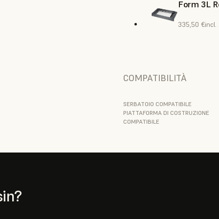
Form 3L R
335,50 €
incl
COMPATIBILITÀ
SERBATOIO COMPATIBILE
PIATTAFORMA DI COSTRUZIONE
COMPATIBILE
sin?