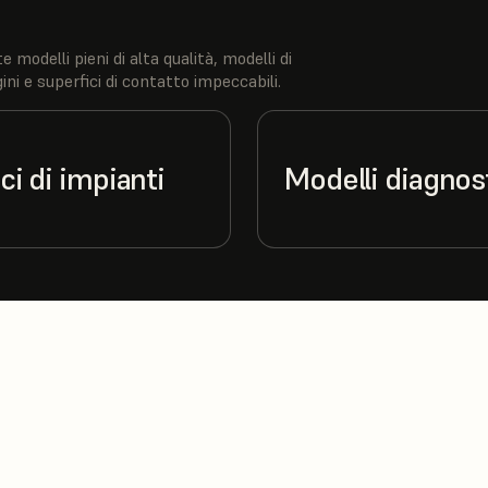
delli pieni di alta qualità, modelli di
ini e superfici di contatto impeccabili.
ci di impianti
Modelli diagnost