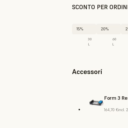
SCONTO PER ORDIN
15%
20%
2
30
60
L
L
Accessori
Form 3 Res
164,70 €
incl.