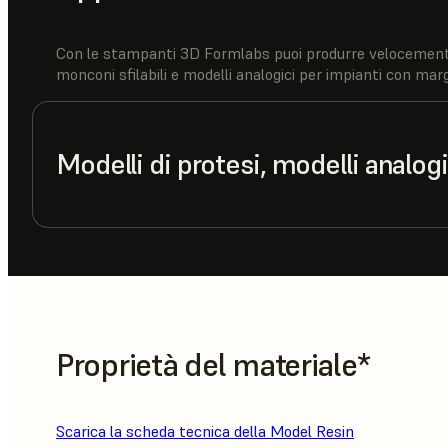
Con le stampanti 3D Formlabs puoi produrre velocemente mo
monconi sfilabili e modelli analogici per impianti con marg
Modelli di protesi, modelli analogi
Proprietà del materiale*
Scarica la scheda tecnica della Model Resin