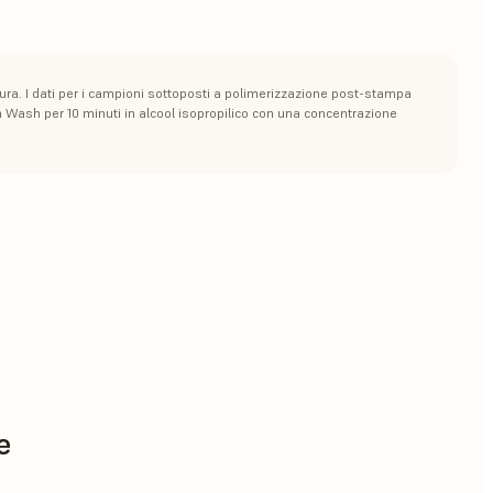
tura. I dati per i campioni sottoposti a polimerizzazione post-stampa
m Wash per 10 minuti in alcool isopropilico con una concentrazione
e