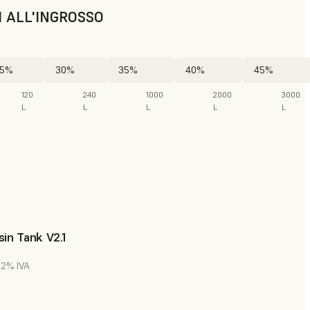
I ALL'INGROSSO
5%
30%
35%
40%
45%
120
240
1000
2000
3000
L
L
L
L
L
in Tank V2.1
 22% IVA