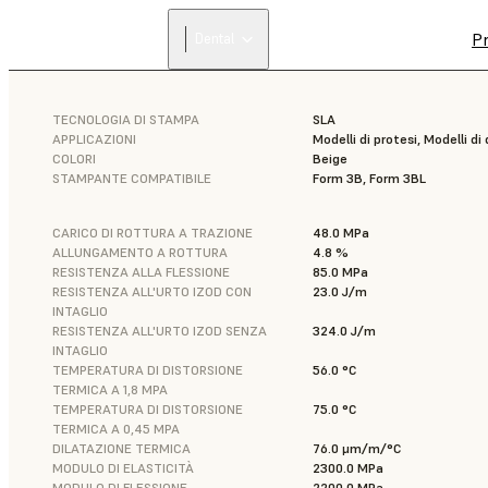
Pr
Dental
TECNOLOGIA DI STAMPA
SLA
APPLICAZIONI
Modelli di protesi, Modelli di
COLORI
Beige
STAMPANTE COMPATIBILE
Form 3B, Form 3BL
CARICO DI ROTTURA A TRAZIONE
48.0 MPa
ALLUNGAMENTO A ROTTURA
4.8 %
RESISTENZA ALLA FLESSIONE
85.0 MPa
RESISTENZA ALL'URTO IZOD CON
23.0 J/m
INTAGLIO
RESISTENZA ALL'URTO IZOD SENZA
324.0 J/m
INTAGLIO
TEMPERATURA DI DISTORSIONE
56.0 °C
TERMICA A 1,8 MPA
TEMPERATURA DI DISTORSIONE
75.0 °C
TERMICA A 0,45 MPA
DILATAZIONE TERMICA
76.0 μm/m/°C
MODULO DI ELASTICITÀ
2300.0 MPa
MODULO DI FLESSIONE
2200.0 MPa