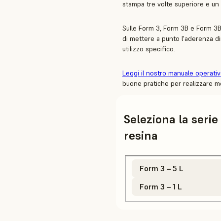
stampa tre volte superiore e un 
Sulle Form 3, Form 3B e Form 3B
di mettere a punto l'aderenza d
utilizzo specifico.
Leggi il nostro manuale operati
buone pratiche per realizzare mo
Seleziona la serie
resina
Form 3 – 5 L
Form 3 – 1 L