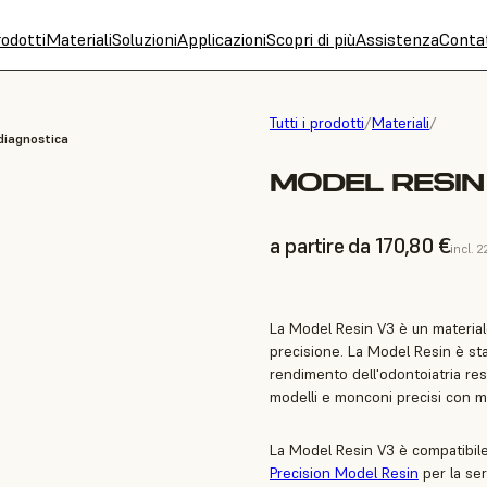
odotti
Materiali
Soluzioni
Applicazioni
Scopri di più
Assistenza
Conta
Tutti i prodotti
/
Materiali
/
 diagnostica
MODEL RESIN 
a partire da 170,80 €
incl. 
La Model Resin V3 è un materiale
precisione. La Model Resin è stat
rendimento dell'odontoiatria resta
modelli e monconi precisi con ma
La Model Resin V3 è compatibile 
Precision Model Resin
per la ser