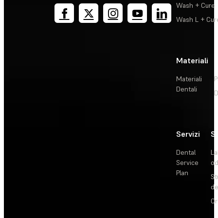
Wash + Cure
Wash L + Cur
Materiali
Materiali
P
Dentali
D
Servizi
So
Dental
La
Service
od
Plan
St
de
Or