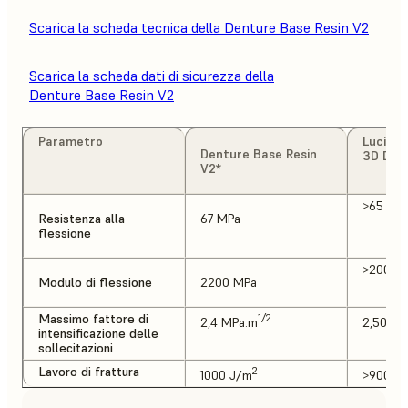
Scarica la scheda tecnica della Denture Base Resin V2
Scarica la scheda dati di sicurezza della
Denture Base Resin V2
Parametro
Luciton
Denture Base Resin
3D Den
V2*
>65 MP
Resistenza alla
67 MPa
flessione
>2000 
Modulo di flessione
2200 MPa
Massimo fattore di
1/2
2,4 MPa.m
2,50 MP
intensificazione delle
sollecitazioni
Lavoro di frattura
2
1000 J/m
>900 J