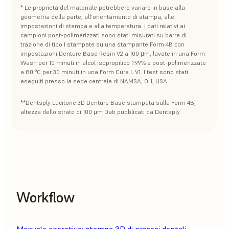
* Le proprietà del materiale potrebbero variare in base alla
geometria della parte, all'orientamento di stampa, alle
impostazioni di stampa e alla temperatura. I dati relativi ai
campioni post-polimerizzati sono stati misurati su barre di
trazione di tipo I stampate su una stampante Form 4B con
impostazioni Denture Base Resin V2 a 100 µm, lavate in una Form
Wash per 10 minuti in alcol isopropilico ≥99% e post-polimerizzate
a 80 °C per 30 minuti in una Form Cure L V1. I test sono stati
eseguiti presso la sede centrale di NAMSA, OH, USA.
**Dentsply Lucitone 3D Denture Base stampata sulla Form 4B,
altezza dello strato di 100 μm Dati pubblicati da Dentsply
Workflow