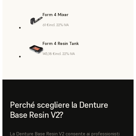
Form 4 Mixer
61 €
incl. 22% IVA
Form 4 Resin Tank
145,18 €
incl. 22% IVA
Perché scegliere la Denture
Base Resin V2?
La Denture Base Resin V2 consente ai professionisti