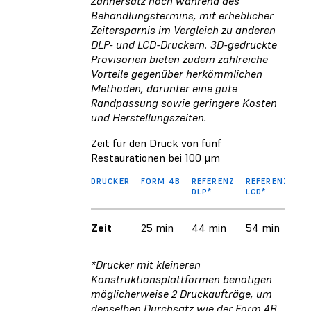
Zahnersatz noch während des
Behandlungstermins, mit erheblicher
Zeitersparnis im Vergleich zu anderen
DLP- und LCD-Druckern. 3D-gedruckte
Provisorien bieten zudem zahlreiche
Vorteile gegenüber herkömmlichen
Methoden, darunter eine gute
Randpassung sowie geringere Kosten
und Herstellungszeiten.
Zeit für den Druck von fünf
Restaurationen bei 100 μm
DRUCKER
FORM 4B
REFERENZ
REFERENZ
FO
DLP*
LCD*
Zeit
25 min
44 min
54 min
1 
*Drucker mit kleineren
Konstruktionsplattformen benötigen
möglicherweise 2 Druckaufträge, um
denselben Durchsatz wie der Form 4B