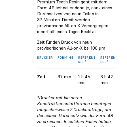
Premium Teeth Resin geht mit dem
Form 4B schneller denn je, dank eines
Durchsatzes von neun Teilen in
37 Minuten. Damit werden
provisorische All-on-X-Versorgungen
innerhalb eines Tages Realität.
Zeit für den Druck von neun
provisorischen All-on-X bei 100 μm
DRUCKER
FORM 4B
REFERENZ
REFERENZ
FO
DLP*
LCD*
Zeit
37 min
1 h 46
3 h 42
5 
min
min
m
*Drucker mit kleineren
Konstruktionsplattformen benötigen
möglicherweise 2 Druckaufträge, um
denselben Durchsatz wie der Form 4B
zu erreichen. In solchen Fällen haben