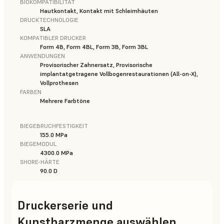
BIOKOMPATIBILITÄT
Hautkontakt, Kontakt mit Schleimhäuten
DRUCKTECHNOLOGIE
SLA
KOMPATIBLER DRUCKER
Form 4B, Form 4BL, Form 3B, Form 3BL
ANWENDUNGEN
Provisorischer Zahnersatz, Provisorische
implantatgetragene Vollbogenrestaurationen (All-on-X),
Vollprothesen
FARBEN
Mehrere Farbtöne
BIEGEBRUCHFESTIGKEIT
155.0 MPa
BIEGEMODUL
4300.0 MPa
SHORE-HÄRTE
90.0 D
Druckerserie und
Kunstharzmenge auswählen