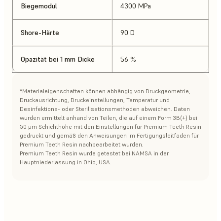
Biegemodul
4300 MPa
Shore-Härte
90 D
Opazität bei 1 mm Dicke
56 %
*Materialeigenschaften können abhängig von Druckgeometrie,
Druckausrichtung, Druckeinstellungen, Temperatur und
Desinfektions- oder Sterilisationsmethoden abweichen. Daten
wurden ermittelt anhand von Teilen, die auf einem Form 3B(+) bei
50 μm Schichthöhe mit den Einstellungen für Premium Teeth Resin
gedruckt und gemäß den Anweisungen im Fertigungsleitfaden für
Premium Teeth Resin nachbearbeitet wurden.
Premium Teeth Resin wurde getestet bei NAMSA in der
Hauptniederlassung in Ohio, USA.