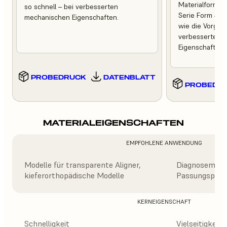
Materialformuli
so schnell – bei verbesserten
Serie Form 4 dr
mechanischen Eigenschaften.
wie die Vorgän
verbesserte m
Eigenschaften l
PROBEDRUCK
DATENBLATT
PROBEDR
MATERIALEIGENSCHAFTEN
EMPFOHLENE ANWENDUNG
Modelle für transparente Aligner,
Diagnosemodel
kieferorthopädische Modelle
Passungsprüf
KERNEIGENSCHAFT
Schnelligkeit
Vielseitigkeit