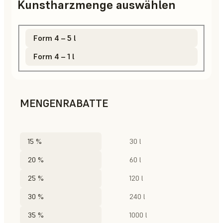
Kunstharzmenge auswählen
Form 4 – 5 l
Form 4 – 1 l
MENGENRABATTE
15 %
30 l
20 %
60 l
25 %
120 l
30 %
240 l
35 %
1000 l