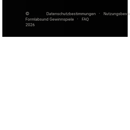
©
Datenschutzbestimmungen
·
Nutzungsbest
Formlabs
und Gewinnspiele
·
FAQ
2026