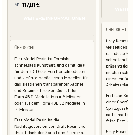
117,81 €
AB
WEITER
WEITERE INFORMATIONEN
ÜBERSICHT
Grey Resin ist 
vielseitiges St
ÜBERSICHT
das ideale Gle
Fast Model Resin ist Formlabs'
schnellem Druc
schnellstes Kunstharz und damit ideal
präsentationsre
für den 3D-Druck von Dentalmodellen
mechanischen 
und kieferorthopädischen Modellen für
einem einfachen
das Tiefziehen transparenter Aligner
Arbeitsablauf bi
und Retainer. Drucken Sie auf dem
Erstellen Sie st
Form 4B 11 Modelle in nur 9 Minuten
einer Oberfläch
oder auf dem Form 4BL 32 Modelle in
Spritzgussteil
14 Minuten.
satte, matte Fa
Fast Model Resin ist die
feine Details p
Nachfolgeversion von Draft Resin und
Grey Resin V5 i
druckt dank der Serie Form 4 dreimal