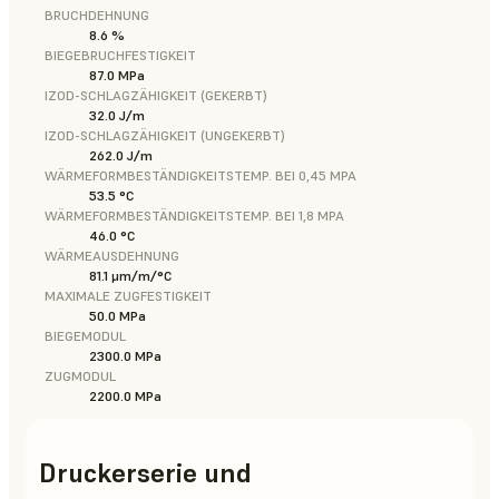
BRUCHDEHNUNG
8.6 %
BIEGEBRUCHFESTIGKEIT
87.0 MPa
IZOD-SCHLAGZÄHIGKEIT (GEKERBT)
32.0 J/m
IZOD-SCHLAGZÄHIGKEIT (UNGEKERBT)
262.0 J/m
WÄRMEFORMBESTÄNDIGKEITSTEMP. BEI 0,45 MPA
53.5 °C
WÄRMEFORMBESTÄNDIGKEITSTEMP. BEI 1,8 MPA
46.0 °C
WÄRMEAUSDEHNUNG
81.1 μm/m/°C
MAXIMALE ZUGFESTIGKEIT
50.0 MPa
BIEGEMODUL
2300.0 MPa
ZUGMODUL
2200.0 MPa
Druckerserie und