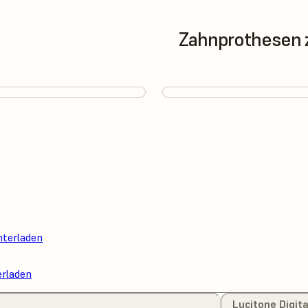
Zahnprothesen 
nterladen
erladen
Lucitone Digit