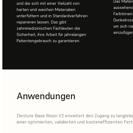
Das Materi
und die sich mit einer Vielzahl von
aussehende
harten und weichen Materialien
Farbtönen 
unterfüttern und in Standardverfahren
Dunkelrosa
reparieren lassen. Das gibt
um sich n
zahnmedizinischen Fachleuten die
einzufügen
Sicherheit, ihre Arbeit für jahrelangen
Patientengebrauch zu garantieren.
Anwendungen
Denture Base Resin V2 erweitert den Zugang zu langlebi
einer optimierten, validierten und kosteneffizienten Fer