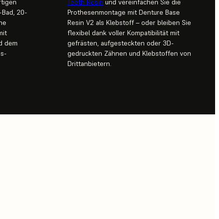
rtigen
Teeth Resin
und vereinfachen Sie die
-Bad, 20-
Prothesenmontage mit Denture Base
ne
Resin V2 als Klebstoff – oder bleiben Sie
mit
flexibel dank voller Kompatibilität mit
nd dem
gefrästen, aufgesteckten oder 3D-
bs-
gedruckten Zähnen und Klebstoffen von
Drittanbietern.