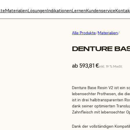
kte
Materialien
Lösungen
Indikationen
Lernen
Kundenservice
Kontak
Alle Produkte
/
Materialien
/
DENTURE BASE
ab 593,81 €
inkl. 19 % MwSt.
Denture Base Resin V2 ist ein sc
lebensechter Prothesen, die di
ist in drei halbtransparenten Ro
dank seiner optimierten Translu
Zahnfleisch mit lebensechter Op
Dank der vollständigen Kompatib