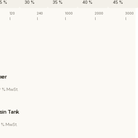
5 %
30 %
35 %
40 %
45 %
120
240
1000
2000
3000
l
l
l
l
l
xer
19 % MwSt.
sin Tank
19 % MwSt.