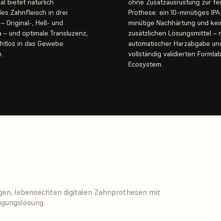
al bietet natürlich
ohne Zusatzausrüstung zur fe
s Zahnfleisch in drei
Prothese: ein 10-minütiges IPA
– Original-, Hell- und
minütige Nachhärtung und kei
 – und optimale Transluzenz,
zusätzlichen Lösungsmittel – 
ahtlos in das Gewebe
automatischer Harzabgabe u
.
vollständig validierten Formla
Ecosystem.
gen, lebensechten digitalen Zahnprothesen mit
tigungslösung.