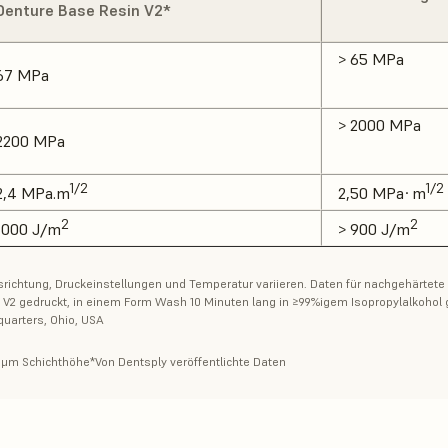
Denture Base Resin V2*
> 65 MPa
67 MPa
> 2000 MPa
2200 MPa
1/2
1/2
2,4 MPa.m
2,50 MPa·m
2
2
1000 J/m
> 900 J/m
chtung, Druckeinstellungen und Temperatur variieren. Daten für nachgehärtete P
 V2 gedruckt, in einem Form Wash 10 Minuten lang in ≥99%igem Isopropylalkohol 
uarters, Ohio, USA
 μm Schichthöhe*Von Dentsply veröffentlichte Daten