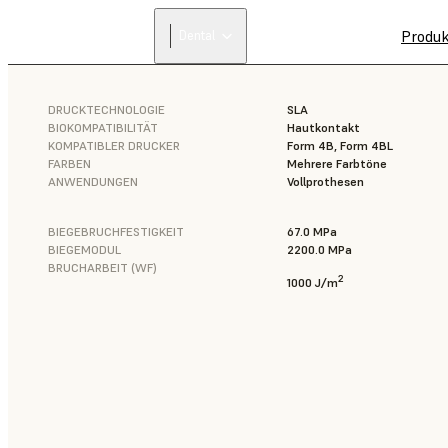
Produ
Dental
DRUCKTECHNOLOGIE
SLA
BIOKOMPATIBILITÄT
Hautkontakt
KOMPATIBLER DRUCKER
Form 4B, Form 4BL
FARBEN
Mehrere Farbtöne
ANWENDUNGEN
Vollprothesen
BIEGEBRUCHFESTIGKEIT
67.0 MPa
BIEGEMODUL
2200.0 MPa
BRUCHARBEIT (WF)
2
1000 J/m