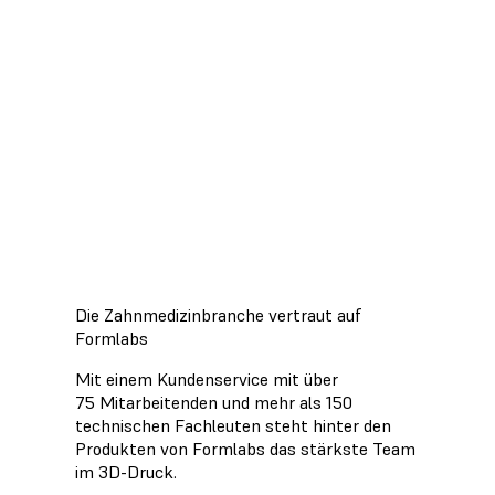
Zahnarztpraxen
Erfahren Sie mehr über den
Übergang von analogen zu digitalen
Workflows und wie Sie einen 3D-
Drucker für Ihre Zahnarztpraxis
wählen.
Whitepaper herunterladen
Die Zahnmedizinbranche vertraut auf
Formlabs
Mit einem Kundenservice mit über
75 Mitarbeitenden und mehr als 150
technischen Fachleuten steht hinter den
Produkten von Formlabs das stärkste Team
im 3D-Druck.