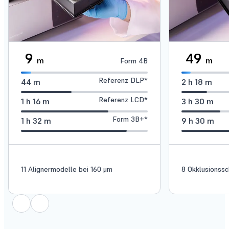
9
49
m
m
Form 4B
Referenz DLP*
44
m
2
h
18
m
Referenz LCD*
1
h
16
m
3
h
30
m
Form 3B+*
1
h
32
m
9
h
30
m
11 Alignermodelle bei 160 μm
8 Okklusionssc