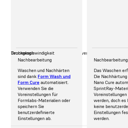
Lösung. Bestellen Sie
Geräte von Formlabs über
unser
Vertriebsteam
oder
den
Onlineshop
oder
erwerben Sie sie bei einem
unserer
Vertriebspartner
.
Unterstützte zahnmedizinische Anwendungen & Materiali
Gesamtbetriebskosten
Benutzerfreundlichkeit
Druckgeschwindigkeit
Technologie
Nachbearbeitung
Verfügbarkeit
Nachbearbeitung
Verfügba
Waschen und Nachhärten
Ohne Vorlaufzeit verfügbar.
Das Waschen erfo
Die Vorlau
sind dank
Form Wash und
Die Nachhärtung 
unterscheiden s
Form Cure
automatisiert.
Nano Cure automa
Region. Die Verf
Verwenden Sie die
SprintRay-Materi
Materialien is
Voreinstellungen für
Voreinstellungen
eingeschr
Formlabs-Materialien oder
werden, doch es
speichern Sie
keine benutzerde
benutzerdefinierte
Einstellungen fe
Einstellungen ab.
werden.