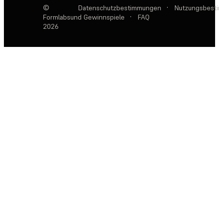
©
Datenschutzbestimmungen
·
Nutzungsbest
Formlabs
und Gewinnspiele
·
FAQ
2026