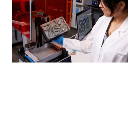
WEBINAR
Form 4B: Produktdemo
Seien Sie in diesem tiefgehenden
Webinar mit Formlabs'
Produktmanagern Georgio Haddad
und Kerry Xie dabei, die Ihnen das
komplette Ecosystem des
Form 4B vorstellen, einschließlich
einer Live-Vorführung der neuen
Produkte.