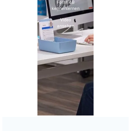
Form 4B
kennenlernen
Video
ansehen