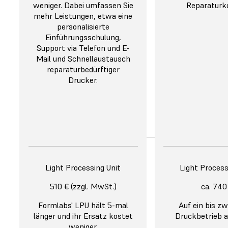
oder 8 Schienen in einem
weniger. Dabei umfassen Sie
18,8 x 10,5 x 20 
Reparaturk
Druckauftrag, dank des 27 %
mehr Leistungen, etwa eine
6 Vollbogenmodel
größeren
personalisierte
Schienen Platz, 
Fertigungsvolumens von
Einführungsschulung,
niedrigeren Durc
20 x 12,5 x 21 cm.
Support via Telefon und E-
mehr manuelle Ei
Mail und Schnellaustausch
Drucker bedeutet
reparaturbedürftiger
Drucker.
Unterstützte
Nachbearbeitung
Light Processing Unit
Unterstützte
Nachbearbeitung
Light Process
zahnmedizinische
zahnmedizinisch
Automatisiert
510 € (zzgl. MwSt.)
Automatisiert
ca. 740
Anwendungen & Materialien
Anwendungen & M
Formlabs' LPU hält 5-mal
Auf ein bis zw
15+ validierte Indikationen
15+ Indikationen
länger und ihr Ersatz kostet
Druckbetrieb a
Eine breite Palette an
weniger.
Eine breite Palet