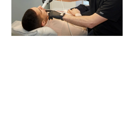
Einkaufsführer für 3D-Drucker für
Zahnarztpraxen
Erfahren Sie mehr über den
Übergang von analogen zu digitalen
Workflows und wie Sie einen 3D-
Drucker für Ihre Zahnarztpraxis
wählen.
Whitepaper herunterladen