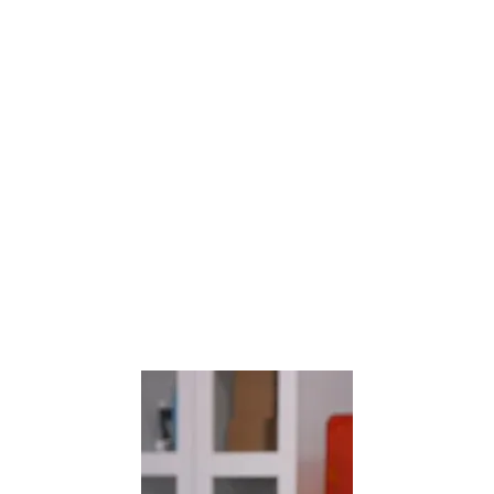
Seien Sie in diesem tiefgehenden
Webinar mit Formlabs'
Produktmanagern Georgio Haddad
und Kerry Xie dabei, die Ihnen das
komplette Ecosystem des
Form 4B vorstellen, einschließlich
einer Live-Vorführung der neuen
Produkte.
Webinar ansehen