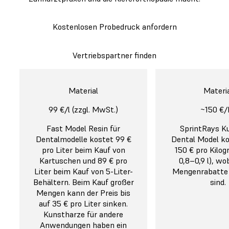
Kostenlosen Probedruck anfordern
Vertriebspartner finden
Formlabs Form 4B
SprintRay Pro
Drucktechnologie
Harzabgabe
Material
Drucktechnologi
Harzabgabe
Materi
MSLA
Automatische
99 €/l (zzgl. MwSt.)
MSLA
Manuell
~150 €/
Low Force Display™ (LFD)
Harzhandhabung
Optical Panel™ 
Fast Model Resin für
SprintRays K
Unordentli
Eine neue Generation des
Dentalmodelle kostet 99 €
Keine Unordnung:
Die
Eine neue Genera
Dental Model k
unpraktisc
Stereolithografie-3D-Drucks
pro Liter beim Kauf von
automatische
Stereolithografi
150 € pro Kilog
Manuelle H
(SLA) mit unglaublicher
Kartuschen und 89 € pro
Harzabgabe macht
(SLA).
0,8–0,9 l), wo
kann unsau
Oberflächenqualität und
Liter beim Kauf von 5-Liter-
manuelle Eingriffe
Mengenrabatte 
und geht m
unübertroffener Genauigkeit
Behältern. Beim Kauf großer
überflüssig und sorgt
höheren
sind.
dank reduzierter
Mengen kann der Preis bis
für zuverlässige
Verschüttu
Abzugskräfte.
auf 35 € pro Liter sinken.
Drucke und einen
einher.
Kunstharze für andere
sauberen
Zusätzlich
Anwendungen haben ein
Arbeitsbereich.
Arbeitssch