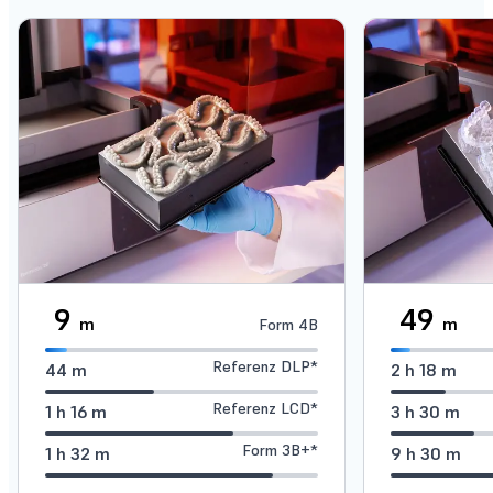
9
49
m
m
Form 4B
Referenz DLP*
44
m
2
h
18
m
Referenz LCD*
1
h
16
m
3
h
30
m
Form 3B+*
1
h
32
m
9
h
30
m