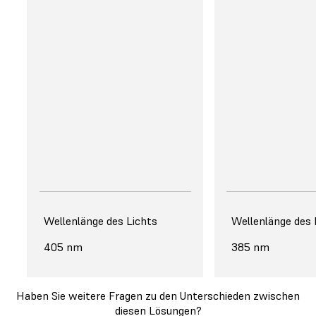
** Beim Druck mit
Precision Model Resin und 50 µm
Schichthöhe. Getestet mit einem
Vollbogenmodell mit Stümpfen. Auf
drei verschiedenen Druckern
wurden vier Modelle pro
Druckauftrag gedruckt und gemäß
den empfohlenen Einstellungen
nachbearbeitet.
Wellenlänge des Lichts
Wellenlänge des 
405 nm
385 nm
Haben Sie weitere Fragen zu den Unterschieden zwischen
diesen Lösungen?