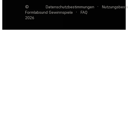
©
Datenschutzbestimmungen
·
Nutzungsbest
Formlabs
und Gewinnspiele
·
FAQ
2026