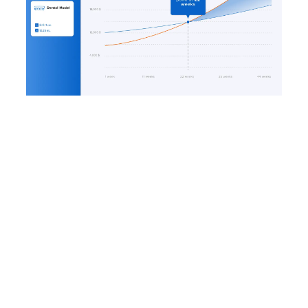
Ihre Zeit- und Kosteneinsparung
berechnen
Nutzen Sie unser interaktives ROI-
Tool zur Berechnung Ihrer Zeit- und
Kostenersparnis beim 3D-Druck
mit einem Formlabs-Drucker.
Einsparungen prüfen