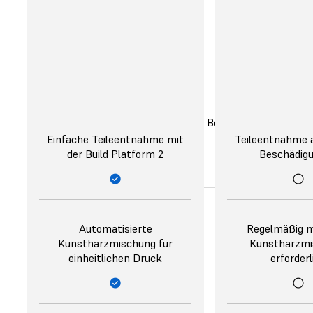
Bestellen Sie Geräte von
Formlabs über unser
Vertriebsteam oder den
Onlineshop oder erwerben
Sie sie bei einem unserer
Vertriebspartner.
Gesamtkosten aus Anschaffung und Betrieb
Benutzerfreundlichkeit
Einfache Teileentnahme mit
Teileentnahme an
der Build Platform 2
Beschädig
Automatisierte
Regelmäßig m
Kunstharzmischung für
Kunstharzmi
einheitlichen Druck
erforderl