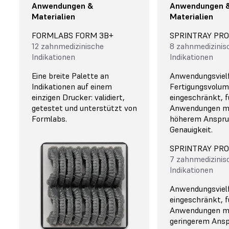
Anwendungen &
Anwendungen 
Materialien
Materialien
FORMLABS FORM 3B+
SPRINTRAY PRO
12 zahnmedizinische
8 zahnmedizinis
Indikationen
Indikationen
Eine breite Palette an
Anwendungsvielf
Indikationen auf einem
Fertigungsvolu
einzigen Drucker: validiert,
eingeschränkt, f
getestet und unterstützt von
Anwendungen m
Formlabs.
höherem Anspru
Genauigkeit.
SPRINTRAY PRO
7 zahnmedizinis
Indikationen
Anwendungsvielf
eingeschränkt, f
Anwendungen m
geringerem Ansp