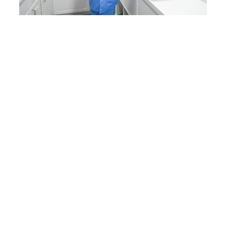
WEBINAR
Form 3B: Produktdemo
In diesem Webinar stellt Ihnen Sam
Wainwright, Dental Product
Manager bei Formlabs, die neue
Geschäftseinheit Formlabs Dental
und das Ecosystem des Form 3B
vor, das für hochwertige
Dentaldruckteile und biokompatible
Dentalvorrichtungen optimiert
wurde, einschließlich eines
umfassenden Arbeitsablaufs für die
Verwendung des Form 3B.
Webinar ansehen