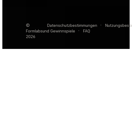
©
Datenschutzbestimmungen
·
Nutzungsbest
Formlabs
und Gewinnspiele
·
FAQ
2026