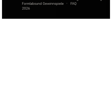
Formlabs
und Gewinnspiele
·
FAQ
2026