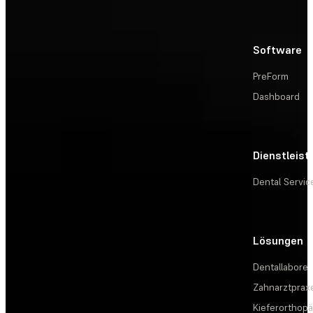
Software
PreForm
Dashboard
Dienstleis
Dental Servic
Lösungen
Dentallabore
Zahnarztprax
Kieferorthopä