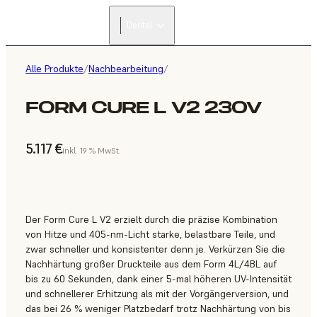
Dental
Alle Produkte
/
Nachbearbeitung
/
FORM CURE L V2 230V
5.117 €
inkl. 19 % MwSt.
Der Form Cure L V2 erzielt durch die präzise Kombination
von Hitze und 405-nm-Licht starke, belastbare Teile, und
zwar schneller und konsistenter denn je. Verkürzen Sie die
Nachhärtung großer Druckteile aus dem Form 4L/4BL auf
bis zu 60 Sekunden, dank einer 5-mal höheren UV-Intensität
und schnellerer Erhitzung als mit der Vorgängerversion, und
das bei 26 % weniger Platzbedarf trotz Nachhärtung von bis