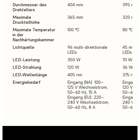
Durchmesser des
404 mm
395 mm
Drehtellers
Maximale
365 mm
320 mm
Druckteilhöhe
Maximale Temperatur
100 °C
80 °C
in der
Nachhärtungskammer
Lichtquelle
96 multi-direktionale
45 multi-
LEDs
LEDs
LED-Leistung
350 W
70 W
LED-Strahlung
120 W
36 W
LED-Wellenlänge
405 nm
375 nm,
Energiebedarf
Eingang (NA): 100–
Eingang 
125 V Wechselstrom,
120 V We
50–60 Hz, 15 A
50–60 Hz
Eingang (EU): 220–
Eingang 
240 V Wechselstrom,
240 V We
50–60 Hz, 8 A
50–60 Hz