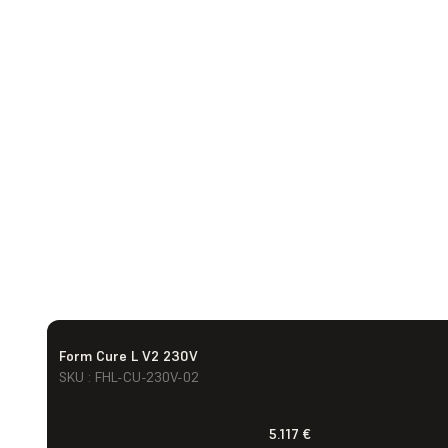
Form Cure L V2 230V
SKU : FHL-CU-230V-02
5.117 €