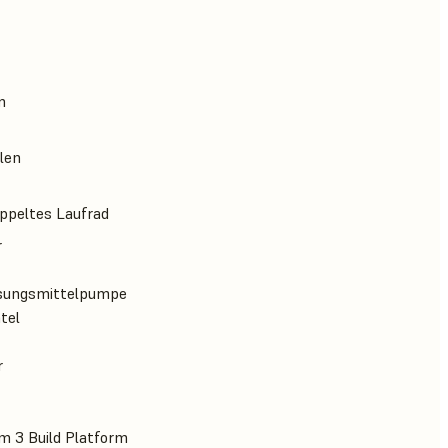
m
len
ppeltes Laufrad
r
ösungsmittelpumpe
tel
r
rm 3 Build Platform