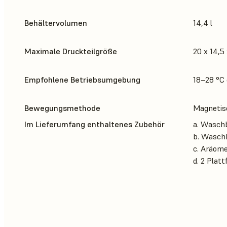
Behältervolumen
14,4 l
Maximale Druckteilgröße
20 x 14,5
Empfohlene Betriebsumgebung
18–28 °C
Bewegungsmethode
Magnetis
Im Lieferumfang enthaltenes Zubehör
a. Wasch
b. Wasch
c. Aräom
d. 2 Plat