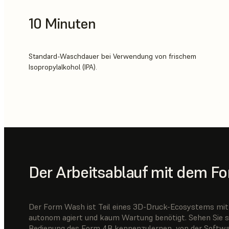
10 Minuten
Standard-Waschdauer bei Verwendung von frischem
Isopropylalkohol (IPA).
Der Arbeitsablauf mit dem F
Der Form Wash ist Teil eines 3D-Druck-Ecosystems mit 
autonom agiert und kaum Wartung benötigt. Sehen Sie si
Bedienung des Form 4B kennenzulernen, von der Softwa