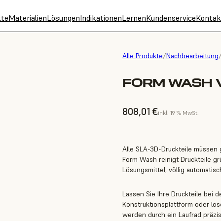
kte
Materialien
Lösungen
Indikationen
Lernen
Kundenservice
Kontak
Alle Produkte
/
Nachbearbeitung
FORM WASH 
808,01 €
inkl. 19 % MwSt.
Alle SLA-3D-Druckteile müssen
Form Wash reinigt Druckteile grü
Lösungsmittel, völlig automatisc
Lassen Sie Ihre Druckteile bei 
Konstruktionsplattform oder löse
werden durch ein Laufrad präzis