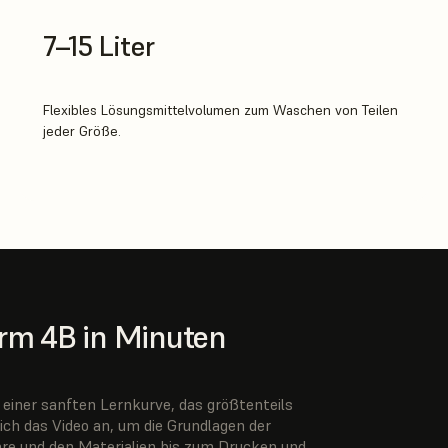
7–15 Liter
Flexibles Lösungsmittelvolumen zum Waschen von Teilen
jeder Größe.
orm 4B in Minuten
einer sanften Lernkurve, das größtenteils
ch das Video an, um die Grundlagen der
re und den Materialien bis zum Drucken und