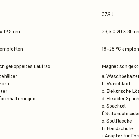
37,9 l
 x 19,5 cm
33,5 × 20 × 30 c
 empfohlen
18–28 °C empfoh
ch gekoppeltes Laufrad
Magnetisch geko
behälter
a. Waschbehälte
korb
b. Waschkorb
eter
c. Elektrische L
tformhalterungen
d. Flexibler Spach
e. Spachtel
f. Seitenschneide
g. Spülflasche
h. Handschuhe
i. Adapter für Fo