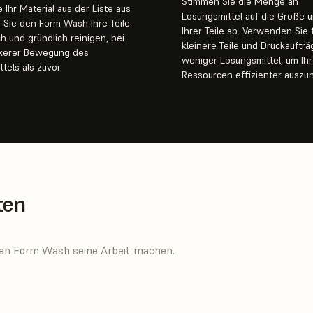
Stimmen Sie die Menge an
 Ihr Material aus der Liste aus
Lösungsmittel auf die Größe 
 Sie den Form Wash Ihre Teile
Ihrer Teile ab. Verwenden Sie 
h und gründlich reinigen, bei
kleinere Teile und Druckaufträ
rkerer Bewegung des
weniger Lösungsmittel, um Ih
tels als zuvor.
Ressourcen effizienter auszu
ten
e den Form Wash seine Arbeit machen.