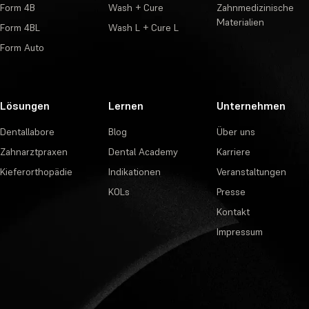
Form 4B
Wash + Cure
Zahnmedizinische
Materialien
Form 4BL
Wash L + Cure L
Form Auto
Lösungen
Lernen
Unternehmen
Dentallabore
Blog
Über uns
Zahnarztpraxen
Dental Academy
Karriere
Kieferorthopädie
Indikationen
Veranstaltungen
KOLs
Presse
Kontakt
Impressum