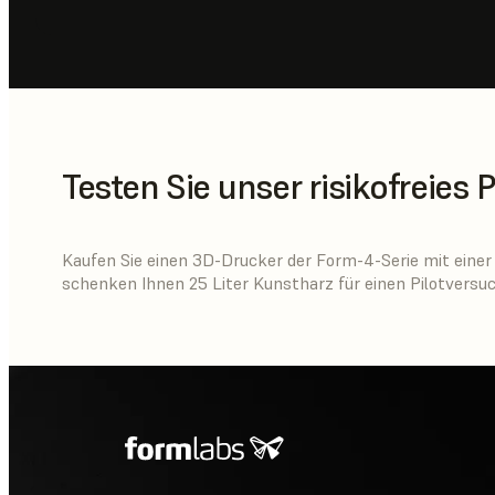
Testen Sie unser risikofreies P
Kaufen Sie einen 3D-Drucker der Form-4-Serie mit einer
schenken Ihnen 25 Liter Kunstharz für einen Pilotversuc