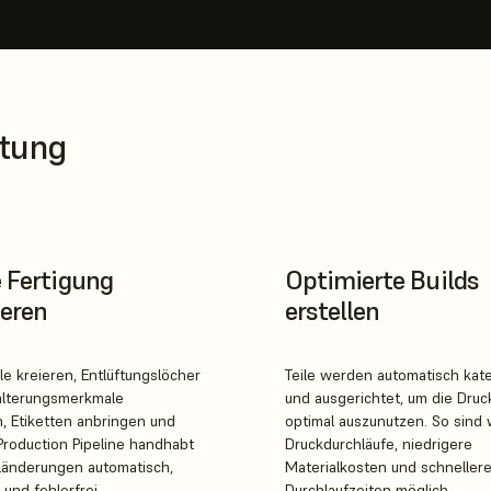
itung
e Fertigung
Optimierte Builds
eren
erstellen
e kreieren, Entlüftungslöcher
Teile werden automatisch kate
alterungsmerkmale
und ausgerichtet, um die Druc
, Etiketten anbringen und
optimal auszunutzen. So sind
Production Pipeline handhabt
Druckdurchläufe, niedrigere
länderungen automatisch,
Materialkosten und schneller
 und fehlerfrei.
Durchlaufzeiten möglich.