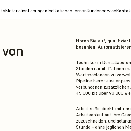
kte
Materialien
Lösungen
Indikationen
Lernen
Kundenservice
Kontak
Hören Sie auf, qualifizier
 von
bezahlen. Automatisieren
Techniker in Dentallaboren
Stunden damit, Dateien ma
Warteschlangen zu verwalt
Pipeline bietet eine anpas
verbundenen zusätzlichen 
45 000 bis über 90 000 € e
Arbeiten Sie direkt mit 
Arbeitsablauf auf Ihre Ge
zuzuschneiden, und gelang
Stunde – ohne jeglichen Ma