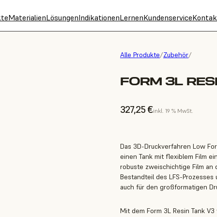
kte
Materialien
Lösungen
Indikationen
Lernen
Kundenservice
Kontak
Alle Produkte
/
Zubehör
/
FORM 3L RES
327,25 €
inkl. 19 % MwSt.
Das 3D-Druckverfahren Low Forc
einen Tank mit flexiblem Film ei
robuste zweischichtige Film an 
Bestandteil des LFS-Prozesses
auch für den großformatigen Dr
Mit dem Form 3L Resin Tank V3 w