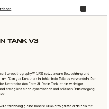
tdaten
SHOP
IN TANK V3
e Stereolithography™ (LFS) setzt lineare Beleuchtung und
n, um flüssiges Kunstharz in fehlerfreie Teile zu verwandeln. Der
der Unterseite des Form 3L Resin Tank ist ein wichtiger
 und ermöglicht einen dynamischen und präzisen Druckvorgang
uck.
ird fallabhängig eine höhere Druckerfolgsrate erzielt als mit