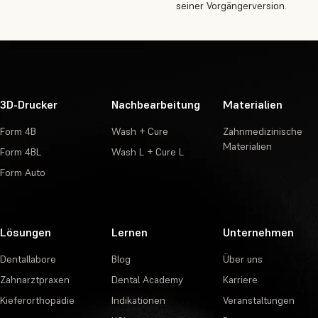
seiner Vorgängerversion.
3D-Drucker
Nachbearbeitung
Materialien
Form 4B
Wash + Cure
Zahnmedizinische
Materialien
Form 4BL
Wash L + Cure L
Form Auto
Lösungen
Lernen
Unternehmen
Dentallabore
Blog
Über uns
Zahnarztpraxen
Dental Academy
Karriere
Kieferorthopädie
Indikationen
Veranstaltungen