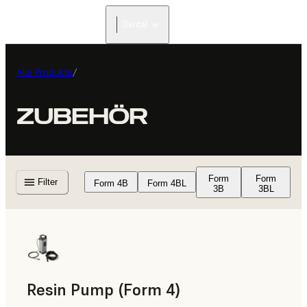
Dental
Alle Produkte
/
ZUBEHÖR
Form
Form
Filter
Form 4B
Form 4BL
3B
3BL
Resin Pump (Form 4)