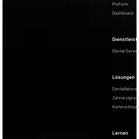
PreForm
Dashboard
Dienstleis
Dental Servic
Lösungen
Dentallabore
Zahnarztprax
Kieferorthopä
Lernen