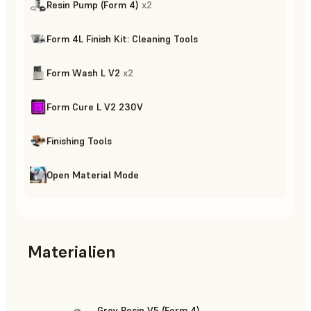
Resin Pump (Form 4)
x
2
Form 4L Finish Kit: Cleaning Tools
Form Wash L V2
x
2
Form Cure L V2 230V
Finishing Tools
Open Material Mode
Materialien
Grey Resin V5 (Form 4)