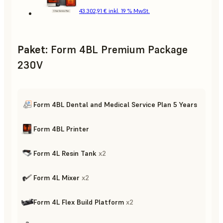
43.302,91 €
inkl. 19 % MwSt.
Paket
:
Form 4BL Premium Package
230V
Form 4BL Dental and Medical Service Plan 5 Years
Form 4BL Printer
Form 4L Resin Tank
x
2
Form 4L Mixer
x
2
Form 4L Flex Build Platform
x
2