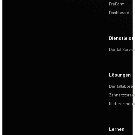
PreForm
Dashboard
Dienstleis
Dental Servic
Lösungen
Dentallabore
Zahnarztprax
Kieferorthopä
Lernen