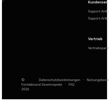
Kundenserv
Support-Anfr
Support-Artik
Vertrieb
Vertriebspart
©
Datenschutzbestimmungen
·
Nutzungsbest
Formlabs
und Gewinnspiele
·
FAQ
2026