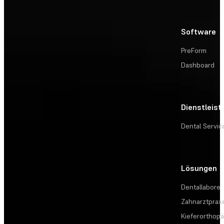
Software
PreForm
Dashboard
Dienstleis
Dental Servic
Lösungen
Dentallabore
Zahnarztprax
Kieferorthopä