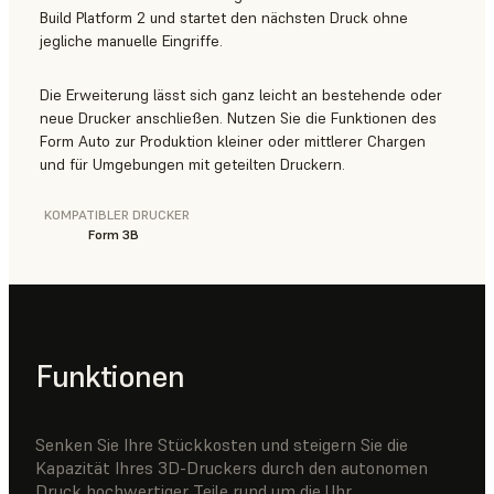
Build Platform 2 und startet den nächsten Druck ohne
jegliche manuelle Eingriffe.
Die Erweiterung lässt sich ganz leicht an bestehende oder
neue Drucker anschließen. Nutzen Sie die Funktionen des
Form Auto zur Produktion kleiner oder mittlerer Chargen
und für Umgebungen mit geteilten Druckern.
KOMPATIBLER DRUCKER
Form 3B
Funktionen
Senken Sie Ihre Stückkosten und steigern Sie die
Kapazität Ihres 3D-Druckers durch den autonomen
Druck hochwertiger Teile rund um die Uhr.