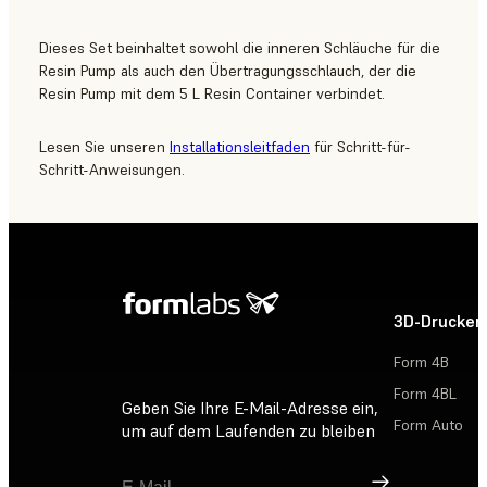
Dieses Set beinhaltet sowohl die inneren Schläuche für die
Resin Pump als auch den Übertragungsschlauch, der die
Resin Pump mit dem 5 L Resin Container verbindet.
Lesen Sie unseren
Installationsleitfaden
für Schritt-für-
Schritt-Anweisungen.
3D-Drucker
Form 4B
Form 4BL
Geben Sie Ihre E-Mail-Adresse ein,
Form Auto
um auf dem Laufenden zu bleiben
Registrieren