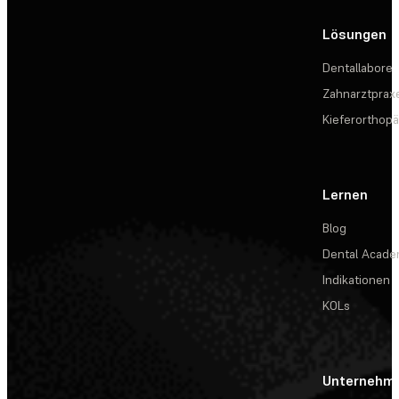
Lösungen
Dentallabore
Zahnarztprax
Kieferorthopä
Lernen
Blog
Dental Acad
Indikationen
KOLs
Unternehm