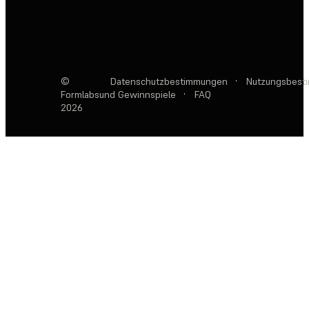
©
Datenschutzbestimmungen
·
Nutzungsbest
Formlabs
und Gewinnspiele
·
FAQ
2026