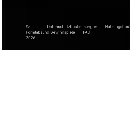
©
Datenschutzbestimmungen
·
Nutzungsbest
Formlabs
und Gewinnspiele
·
FAQ
2026