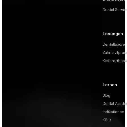
Dental Servic
Lösungen
Dentallabore
Zahnarztprax
Kieferorthopä
Lernen
Blog
Dental Acad
Indikationen
KOLs